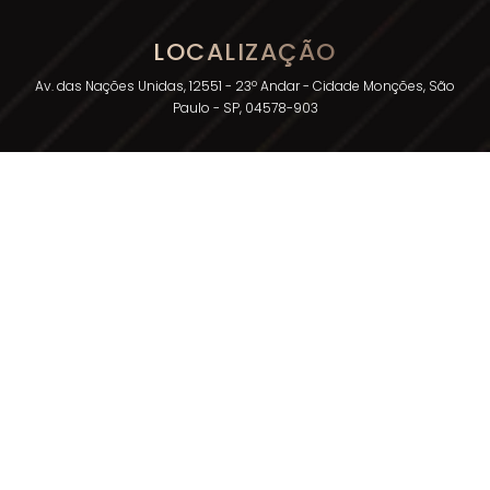
LOCALIZAÇÃO
Av. das Nações Unidas, 12551 - 23º Andar - Cidade Monções, São
Paulo - SP, 04578-903
SAC
OUVIDORIA
0800 111 5837
0800 111 5838
EMAIL
ATENDIMENTO.SBBR@SANYGROUP.COM
OUVIDORIA.SBBR@SANYGROUP.COM
©2026 SANY Group - Todos os direitos reservados.