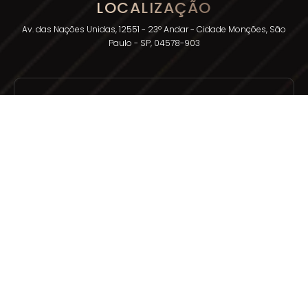
LOCALIZAÇÃO
Av. das Nações Unidas, 12551 - 23º Andar - Cidade Monções, São
Paulo - SP, 04578-903
SAC
OUVIDORIA
0800 111 5837
0800 111 5838
EMAIL
ATENDIMENTO.SBBR@SANYGROUP.COM
OUVIDORIA.SBBR@SANYGROUP.COM
©2026 SANY Group - Todos os direitos reservados.
Criação de sites
W2 Websites