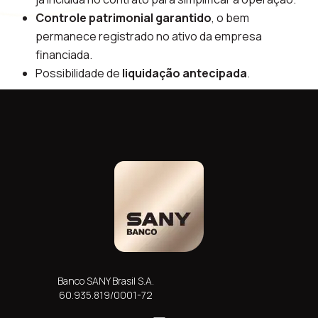
Controle patrimonial garantido
, o bem
permanece registrado no ativo da empresa
financiada.
Possibilidade de
liquidação antecipada
.
Banco SANY Brasil S.A.
60.935.819/0001-72